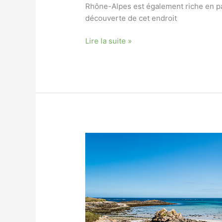
Rhône-Alpes est également riche en pa
découverte de cet endroit
La
Lire la suite »
clusaz
à
VTT
:
Les
plus
belles
randonnées