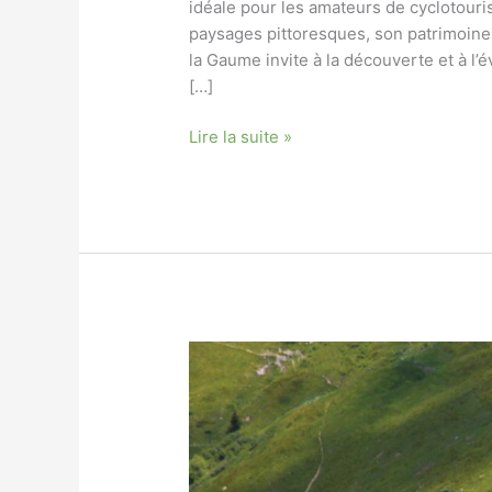
idéale pour les amateurs de cyclotouri
paysages pittoresques, son patrimoine
la Gaume invite à la découverte et à l’
[…]
Découvrir
Lire la suite »
la
Gaume,
la
petite
Provence
belge
à
vélo