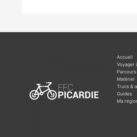
UN
VOYAGE
À
VÉLO !
Accueil
Voyager 
Parcours
Matériel
Trucs & 
Guides
Ma régio