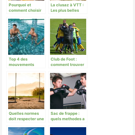
Pourquoi et
La clusaz à VTT :
comment choisir
Les plus belles
un VTT ?
randonnées
Top 4 des
Club de Foot :
mouvements
comment trouver
d’aquabike pour
un sponsor ?
affiner les cuisses
à Paris
Quelles normes
Sac de frappe :
doit respecter une
quels methodes a
aire de jeu de
adopter pour
collectivité ?
l’accrocher sans