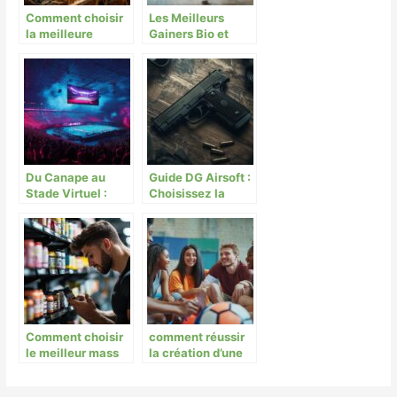
Comment choisir
Les Meilleurs
la meilleure
Gainers Bio et
boutique
Vegan : Analyse
d’archerie pour
Detaillee des
vos besoins
Formules
Vegetales 2025
Du Canape au
Guide DG Airsoft :
Stade Virtuel :
Choisissez la
Comment
meilleure replique
Regarder le Sport
de pistolet pour
en Direct avec
debuter en airsoft
d’Autres
Passionnes
Comment choisir
comment réussir
le meilleur mass
la création d’une
gainer pour une
association
prise de masse
sportive : étapes