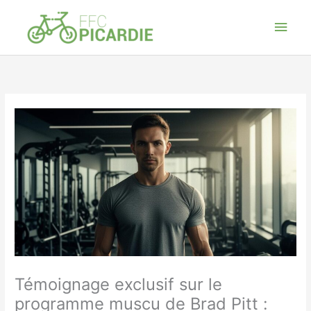
Aller
Men
au
contenu
princ
Témoignage exclusif sur le
programme muscu de Brad Pitt :