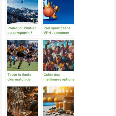
risque ?
Pourquoi s’initier
Pari sportif sans
au parapente ?
VPN : comment
profiter des
meilleurs sites ?
Toute la durée
Guide des
d’un match de
meilleures options
rugby : ce qu’il
de paris sportifs
faut savoir
pour maximiser
vos gains