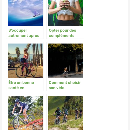
S’occuper
Opter pour des
autrement après
compléments
ce déconfinement
naturels pour
optimiser le
processus de
musculation.
Être en bonne
Comment choisir
santé en
son vélo
s’alimentant
électrique ?
correctement et
en faisant du vélo