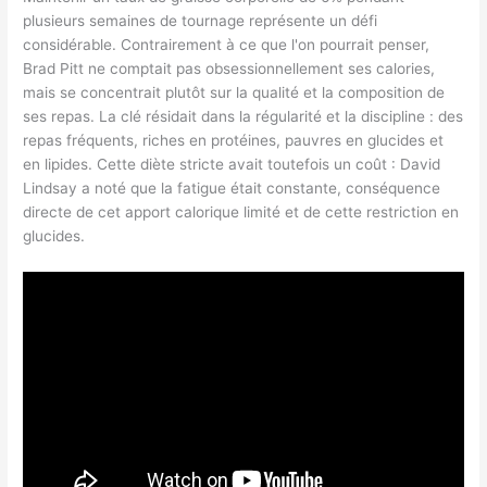
plusieurs semaines de tournage représente un défi
considérable. Contrairement à ce que l'on pourrait penser,
Brad Pitt ne comptait pas obsessionnellement ses calories,
mais se concentrait plutôt sur la qualité et la composition de
ses repas. La clé résidait dans la régularité et la discipline : des
repas fréquents, riches en protéines, pauvres en glucides et
en lipides. Cette diète stricte avait toutefois un coût : David
Lindsay a noté que la fatigue était constante, conséquence
directe de cet apport calorique limité et de cette restriction en
glucides.