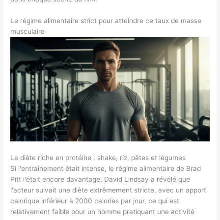
Le régime alimentaire strict pour atteindre ce taux de masse
musculaire
La diète riche en protéine : shake, riz, pâtes et légumes
Si l'entraînement était intense, le régime alimentaire de Brad
Pitt l'était encore davantage. David Lindsay a révélé que
l'acteur suivait une diète extrêmement stricte, avec un apport
calorique inférieur à 2000 calories par jour, ce qui est
relativement faible pour un homme pratiquant une activité