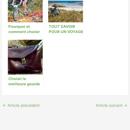
Pourquoi et
TOUT SAVOIR
comment choisir
POUR UN VOYAGE
un VTT ?
À VÉLO !
Choisir le
meilleure gourde
pour s’hydrater
←
Article précédent
Article suivant
→