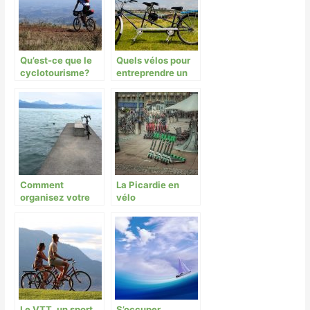
Qu’est-ce que le
Quels vélos pour
cyclotourisme?
entreprendre un
voyage?
Comment
La Picardie en
organisez votre
vélo
voyage en vélo?
Le VTT, un sport
S’occuper