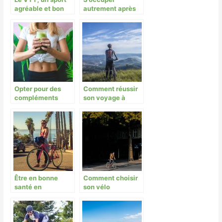
agréable et bon
autrement après
pour la santé !
ce déconfinement
Opter pour des
Comment réussir
compléments
son voyage à
naturels pour
vélo?
optimiser le
processus de
musculation.
Être en bonne
Comment choisir
santé en
son vélo
s’alimentant
électrique ?
correctement et
en faisant du vélo