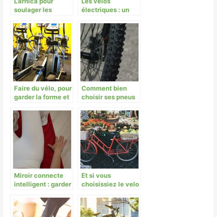
L’arnica pour
Les vélos
soulager les
électriques : un
douleurs
moyen de
musculaires
transport en plein
essor
Faire du vélo, pour
Comment bien
garder la forme et
choisir ses pneus
la ligne.
pour son vélo ?
Miroir connecte
Et si vous
intelligent : garder
choisissiez le velo
la forme depuis
pour vos
chez soi
deplacements
quotidiens ?