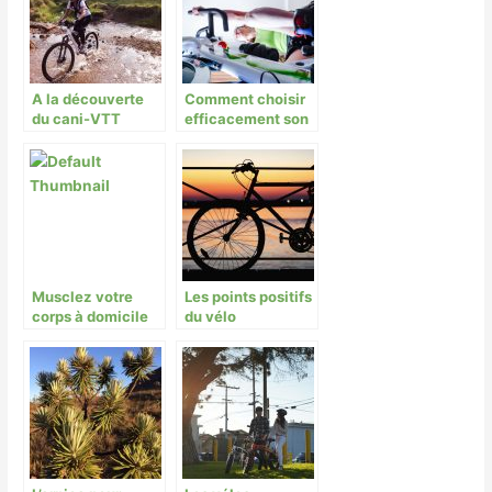
A la découverte
Comment choisir
du cani-VTT
efficacement son
vélo
d’appartement
Musclez votre
Les points positifs
corps à domicile
du vélo
(bicyclette)
comme moyen de
transport