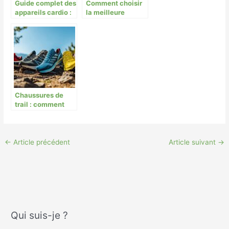
Guide complet des
Comment choisir
appareils cardio :
la meilleure
vélo elliptique vs
trottinette tout
vélo
terrain pour vos
d’appartement
aventures
Chaussures de
trail : comment
bien les choisir
pour un amorti
optimal ?
←
Article précédent
Article suivant
→
Qui suis-je ?