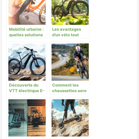
Mobilité urbaine :
Les avantages
quelles solutions
d’un vélo tout
pour se déplacer
chemin électrique
en toute sécurité ?
pour vos trajets
quotidiens
Découverte du
Comment les
VTT électrique E-
chaussettes aero
Summit 740 :
optimisent-elles
puissance et
vos performances
polyvalence sur
cyclistes ?
tous les terrains