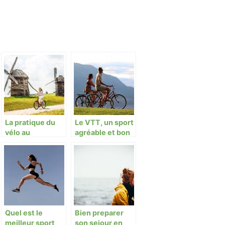
La pratique du
Le VTT, un sport
vélo au
agréable et bon
quotidien
pour la santé !
Quel est le
Bien preparer
meilleur sport
son sejour en