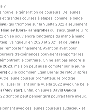
is ?
e nouvelle génération de coureurs. De jeunes
es et grandes courses à étapes, comme le belge
nyl)
qui triomphe sur la Vuelta 2022 a seulement
i Hindley (Bora-Hansgrohe)
qui s’adjugeait le Giro
2022 on se souviendra longtemps du mano à mano
tes)
, vainqueur en 2020 et 2021, et de
Jonas
er l’emporte finalement. Avant on avait pour
coureurs d’expériences pouvaient remporter les
émontrent le contraire. On ne sait pas encore si
ce 2023
, mais on peut aussi compter sur le jeune
ers)
ou le colombien Egan Bernal de retour après
 Autre jeune coureur prometteur, le prodige
)
lui aussi brillant sur la Vuelta 2022 avec une belle
s (Movistar)
. Enfin, on suivra
David Gaudu
2 dont on peut penser qu’il pourrait faire mieux.
sionnant avec ces jeunes coureurs audacieux et