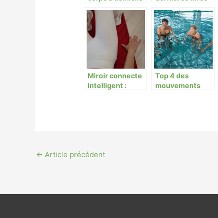
sur votre sport
préféré
Miroir connecte
Top 4 des
intelligent :
mouvements
garder la forme
d’aquabike pour
depuis chez soi
affiner les
cuisses à Paris
←
Article précédent