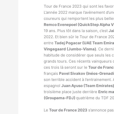
Tour de France 2023 qui sont les favor
L’année 2022 marque l’avènement d’un
coureurs qui remportent les plus bell
Remco Evenepoel (QuickStep Alpha Vi
19 ans. Plus tôt dans la saison, c’est
Ja
2022. Et bien sûr le Tour de France 
entre
Tadej Pogacar (UAE Team Emira
Vingegaard (Jumbo-Visma)
. Ce derni
habitude de considérer que seuls les 
grands tours. Ces récents vainqueurs d
ces trois là seront sur le
Tour de Fran
français
Pavel Sivakov (Inéos-Grenadi
son terrible accident à l’entrainement.
espagnol
Juan Ayuso (Team Emirates
troisième place juste derrière
Enric ma
(Groupama-FDJ)
quatrième du TDF 202
Le
Tour de France 2023
s’annonce pas