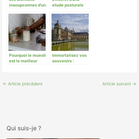
insoupconnes d’un
etude posturale
blog de velo
pour un confort
optimal
Pourquoi le muesli
Immortalisez vos
est le meilleur
souvenirs :
choix pour bien se
L’impression de
préparer avant un
photos après ses
marathon
vacances en
Picardie
←
Article précédent
Article suivant
→
Qui suis-je ?