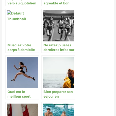
vélo au quotidien
agréable et bon
pour la santé !
Musclez votre
Ne ratez plus les
corps à domicile
dernières infos sur
votre sport préféré
Quel est le
Bien preparer son
meilleur sport
sejour en
pour vous
Normandie
entretenir ?