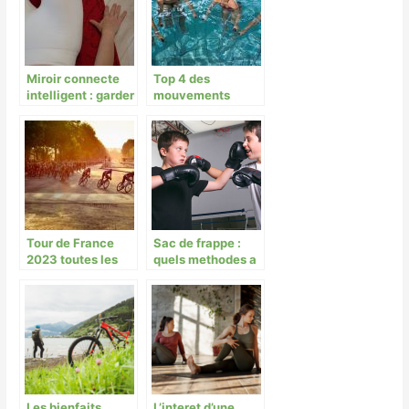
Miroir connecte
Top 4 des
intelligent : garder
mouvements
la forme depuis
d’aquabike pour
chez soi
affiner les cuisses
à Paris
Tour de France
Sac de frappe :
2023 toutes les
quels methodes a
étapes au 1 juillet
adopter pour
au 23 juillet 2023
l’accrocher sans
risque ?
Les bienfaits
L’interet d’une